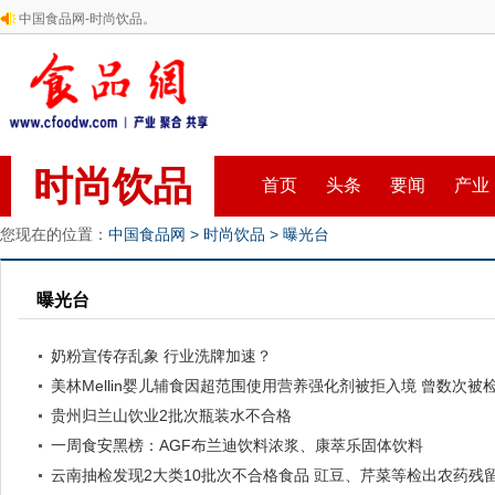
中国食品网-时尚饮品。
时尚饮品
首页
头条
要闻
产业
您现在的位置：
中国食品网
>
时尚饮品
>
曝光台
曝光台
奶粉宣传存乱象 行业洗牌加速？
美林Mellin婴儿辅食因超范围使用营养强化剂被拒入境 曾数次被
贵州归兰山饮业2批次瓶装水不合格
一周食安黑榜：AGF布兰迪饮料浓浆、康萃乐固体饮料
云南抽检发现2大类10批次不合格食品 豇豆、芹菜等检出农药残