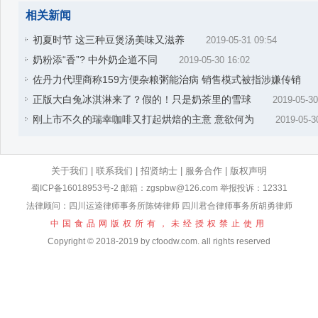
相关新闻
初夏时节 这三种豆煲汤美味又滋养
2019-05-31 09:54
奶粉添“香”? 中外奶企道不同
2019-05-30 16:02
佐丹力代理商称159方便杂粮粥能治病 销售模式被指涉嫌传销
正版大白兔冰淇淋来了？假的！只是奶茶里的雪球
2019-05-30
刚上市不久的瑞幸咖啡又打起烘焙的主意 意欲何为
2019-05-3
关于我们
|
联系我们
|
招贤纳士
|
服务合作
|
版权声明
蜀ICP备16018953号-2
邮箱：zgspbw@126.com 举报投诉：12331
法律顾问：四川运逵律师事务所陈铸律师 四川君合律师事务所胡勇律师
中国食品网版权所有，未经授权禁止使用
Copyright © 2018-2019 by cfoodw.com. all rights reserved