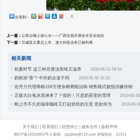
0
分享到：
上一篇：
让群众喝上放心水——广西全面开展饮水安全战役
下一篇：
百威亚太重启上市，澳大利亚业务已被剥离
相关新闻
初夏时节 这三种豆煲汤美味又滋养
2019-05-31 09:54
奶粉添“香”? 中外奶企道不同
2019-05-30 16:02
佐丹力代理商称159方便杂粮粥能治病 销售模式被指涉嫌传销
正版大白兔冰淇淋来了？假的！只是奶茶里的雪球
2019-05-30
刚上市不久的瑞幸咖啡又打起烘焙的主意 意欲何为
2019-05-3
关于我们
|
联系我们
|
招贤纳士
|
服务合作
|
版权声明
蜀ICP备16018953号-2
邮箱：zgspbw@126.com 举报投诉：12331