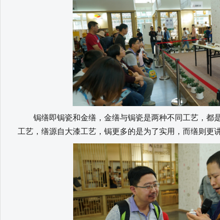
锔缮即锔瓷和金缮，金缮与锔瓷是两种不同工艺，都是
工艺，缮源自大漆工艺，锔更多的是为了实用，而缮则更