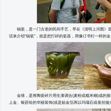
锔瓷，是一门古老的民间手艺，早在《清明上河图》里就
话来介绍“锔瓷”，就是把打碎的瓷器，用像订书钉一样的金
金缮，是将陶瓷碎片用生漆调合(麦粉或糯米糊)成的接
上金、银莳绘的华丽装饰(或是贴金箔再以玛瑙石或蚕丝拋